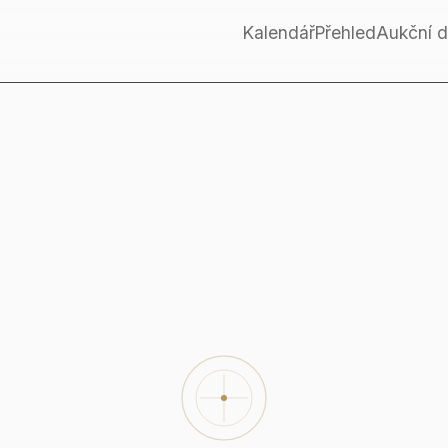
Kalendář
Přehled
Aukční 