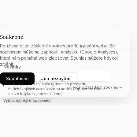
Soukromí
Používáme jen základní cookies pro fungování webu. Se
souhlasem můžeme zapnout i analytiku (Google Analytics),
která nám pomáhá web zlepšovat. Souhlas můžete kdykoli
změnit.
Novinky
E-mail
Souhlasím
Jen nezbytné
Souhlasím se zasíláním týdenního přehledu
Více v Zásadách cookies →
nadcházejících aukcí každou neděli dopoledne (odhlásit
se lze kdykoliv jedním klikem).
Vybrat rubriky (nepovinné)
Odebírat