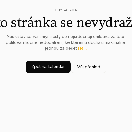
CHYBA 404
o stránka se nevydraž
Náš
ústav
se
vám
mými
ústy
co
nejsrdečněji
omlouvá
za
toto
politováníhodné
nedopatření,
ke
kterému
dochází
maximálně
jednou
za
deset
let...
Zpět na kalendář
Můj přehled