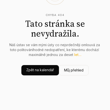
CHYBA 404
Tato stránka se
nevydražila.
Náš
ústav
se
vám
mými
ústy
co
nejsrdečněji
omlouvá
za
toto
politováníhodné
nedopatření,
ke
kterému
dochází
maximálně
jednou
za
deset
let...
Zpět na kalendář
Můj přehled