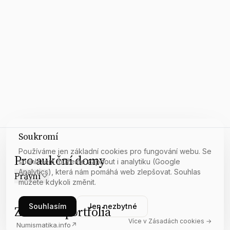
Soukromí
Používáme jen základní cookies pro fungování webu. Se
Pro aukční domy
souhlasem můžeme zapnout i analytiku (Google
Analytics), která nám pomáhá web zlepšovat. Souhlas
Právní
můžete kdykoli změnit.
Souhlasím
Jen nezbytné
Z našeho portfolia
Více v Zásadách cookies →
Numismatika.info
↗