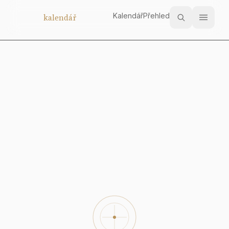
Kalendář
Přehled
Aukční
kalendář