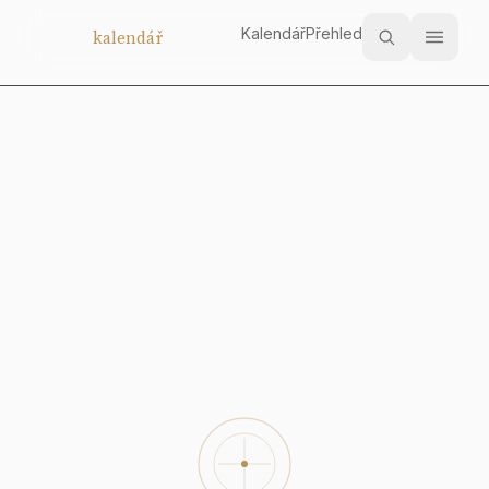
Kalendář
Přehled
Aukční
kalendář