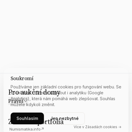
Soukromí
Používáme jen základní cookies pro fungování webu. Se
Pro aukční domy
souhlasem můžeme zapnout i analytiku (Google
Analytics), která nám pomáhá web zlepšovat. Souhlas
Právní
můžete kdykoli změnit.
Souhlasím
Jen nezbytné
Z našeho portfolia
Více v Zásadách cookies →
Numismatika.info
↗