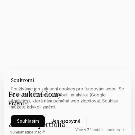
Soukromí
Používáme jen základní cookies pro fungování webu. Se
Pro aukční domy
souhlasem můžeme zapnout i analytiku (Google
Analytics), která nám pomáhá web zlepšovat. Souhlas
Právní
můžete kdykoli změnit.
Souhlasím
Jen nezbytné
Z našeho portfolia
Více v Zásadách cookies →
Numismatika.info
↗