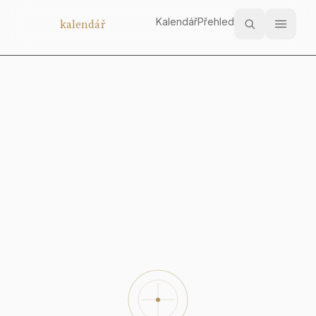
Kalendář
Přehled
Aukční
kalendář