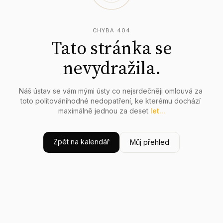
CHYBA 404
Tato stránka se
nevydražila.
Náš
ústav
se
vám
mými
ústy
co
nejsrdečněji
omlouvá
za
toto
politováníhodné
nedopatření,
ke
kterému
dochází
maximálně
jednou
za
deset
let...
Zpět na kalendář
Můj přehled