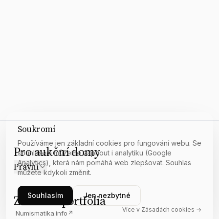
Soukromí
Používáme jen základní cookies pro fungování webu. Se
Pro aukční domy
souhlasem můžeme zapnout i analytiku (Google
Analytics), která nám pomáhá web zlepšovat. Souhlas
Právní
můžete kdykoli změnit.
Souhlasím
Jen nezbytné
Z našeho portfolia
Více v Zásadách cookies →
Numismatika.info
↗