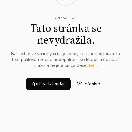
CHYBA 404
Tato stránka se
nevydražila.
Náš
ústav
se
vám
mými
ústy
co
nejsrdečněji
omlouvá
za
toto
politováníhodné
nedopatření,
ke
kterému
dochází
maximálně
jednou
za
deset
let...
Zpět na kalendář
Můj přehled