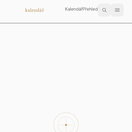
Kalendář
Přehled
Aukční
kalendář