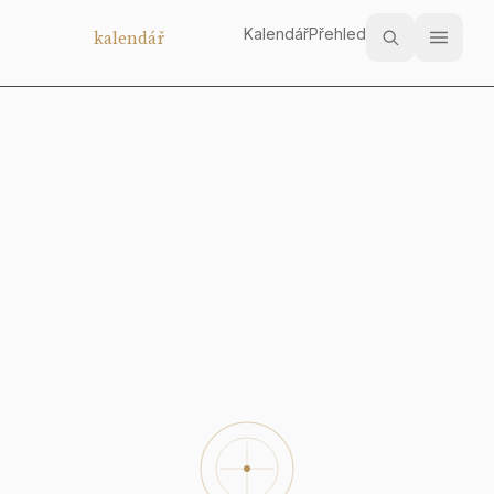
Kalendář
Přehled
Aukční
kalendář