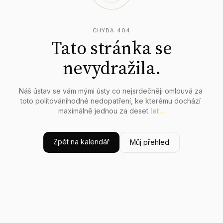
CHYBA 404
Tato stránka se
nevydražila.
Náš
ústav
se
vám
mými
ústy
co
nejsrdečněji
omlouvá
za
toto
politováníhodné
nedopatření,
ke
kterému
dochází
maximálně
jednou
za
deset
let...
Zpět na kalendář
Můj přehled