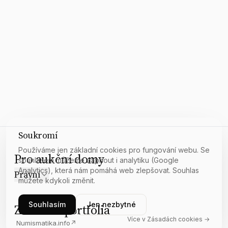
Soukromí
Používáme jen základní cookies pro fungování webu. Se
Pro aukční domy
souhlasem můžeme zapnout i analytiku (Google
Analytics), která nám pomáhá web zlepšovat. Souhlas
Právní
můžete kdykoli změnit.
Souhlasím
Jen nezbytné
Z našeho portfolia
Více v Zásadách cookies →
Numismatika.info
↗