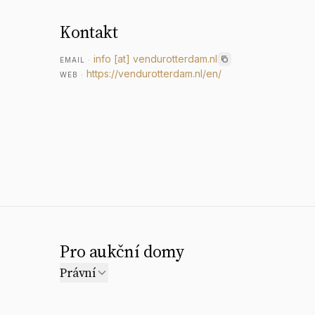
Kontakt
info
[at]
vendurotterdam.nl
EMAIL
·
https://vendurotterdam.nl/en/
WEB
·
Pro aukční domy
Právní