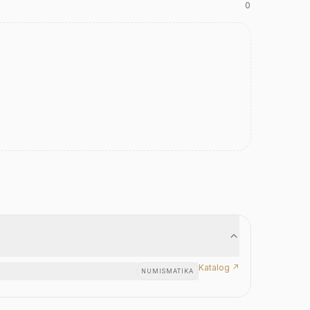
0
Katalog ↗
NUMISMATIKA