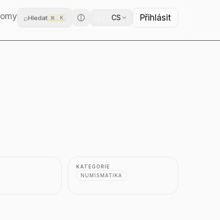
domy
Přihlásit
🇨🇿
⌕
CS
Hledat
⌘
K
KATEGORIE
NUMISMATIKA