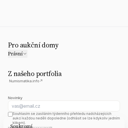
Pro aukční domy
Právní
Z našeho portfolia
Numismatika.info
↗
Novinky
E-mail
Souhlasím se zasíláním týdenního přehledu nadcházejících
aukcí každou neděli dopoledne (odhlásit se lze kdykoliv jedním
klikem).
Soukromí