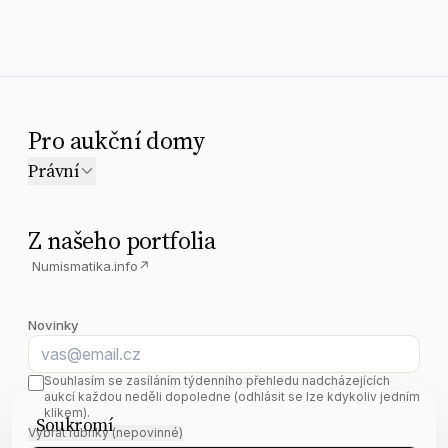
Pro aukční domy
Právní
Z našeho portfolia
Numismatika.info
↗
Novinky
E-mail
Souhlasím se zasíláním týdenního přehledu nadcházejících
aukcí každou neděli dopoledne (odhlásit se lze kdykoliv jedním
klikem).
Soukromí
Vybrat rubriky (nepovinné)