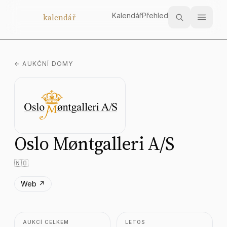
Kalendář
Přehled
Aukční
kalendář
← AUKČNÍ DOMY
Oslo Møntgalleri A/S
🇳🇴
Web ↗
AUKCÍ CELKEM
LETOS