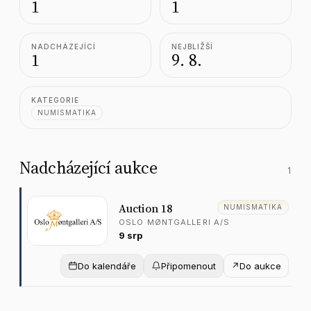
1
1
NADCHÁZEJÍCÍ
NEJBLIŽŠÍ
1
9. 8.
KATEGORIE
NUMISMATIKA
Nadcházející aukce
1
A
u
c
t
i
o
n
1
8
NUMISMATIKA
O
S
L
O
M
Ø
N
T
G
A
L
L
E
R
I
A
/
S
9
s
r
p
Do kalendáře
Připomenout
↗
Do aukce