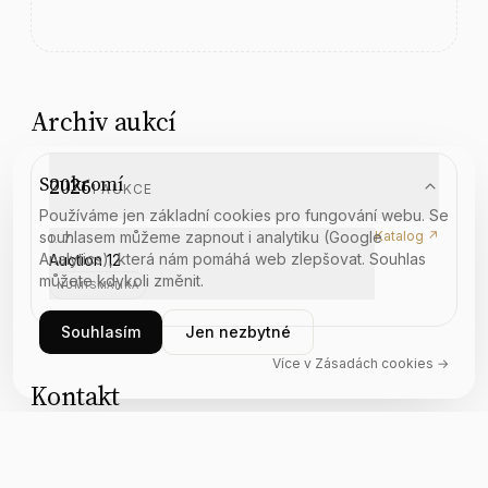
Archiv aukcí
Soukromí
2026
1
AUKCE
Používáme jen základní cookies pro fungování webu. Se
souhlasem můžeme zapnout i analytiku (Google
Katalog ↗
1. 7.
Analytics), která nám pomáhá web zlepšovat. Souhlas
Auction 12
můžete kdykoli změnit.
NUMISMATIKA
Souhlasím
Jen nezbytné
Více v Zásadách cookies →
Kontakt
https://numismatisches-antiquariat.de/HOME/HOME/
WEB
·