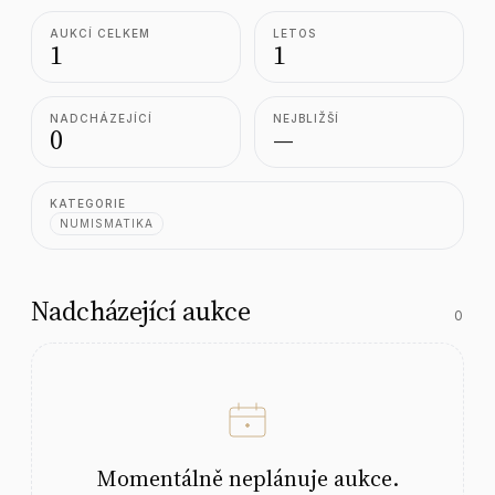
AUKCÍ CELKEM
LETOS
1
1
NADCHÁZEJÍCÍ
NEJBLIŽŠÍ
0
—
KATEGORIE
NUMISMATIKA
Nadcházející aukce
0
Momentálně neplánuje aukce.