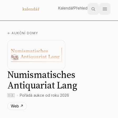
Kalendář
Přehled
Aukční
kalendář
← AUKČNÍ DOMY
Numismatisches
Antiquariat Lang
🇩🇪
Pořádá aukce od roku 2026
Web ↗