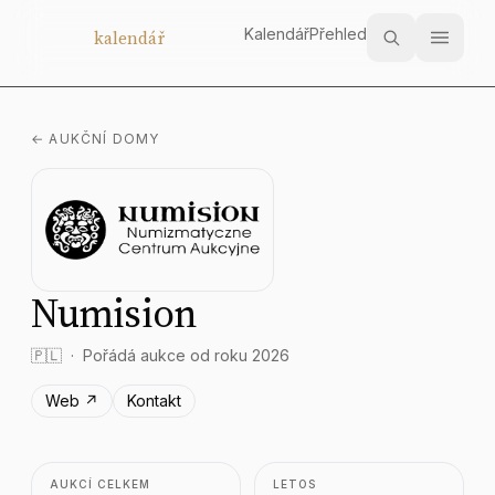
Kalendář
Přehled
Aukční
kalendář
← AUKČNÍ DOMY
Numision
🇵🇱
Pořádá aukce od roku 2026
Web ↗
Kontakt
AUKCÍ CELKEM
LETOS