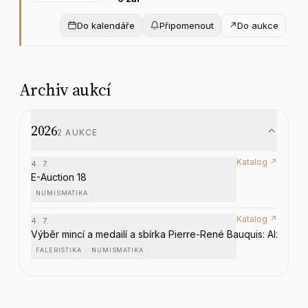
Do kalendáře
Připomenout
↗
Do aukce
Archiv aukcí
2026
2
AUKCE
Katalog ↗
4. 7.
E-Auction 18
NUMISMATIKA
Katalog ↗
4. 7.
Výběr mincí a medailí a sbírka Pierre-René Bauquis: Alžírsko (
FALERISTIKA
NUMISMATIKA