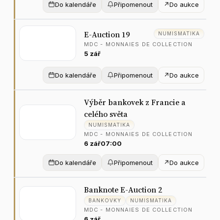
Do kalendáře
Připomenout
↗
Do aukce
E
-
A
u
c
t
i
o
n
1
9
NUMISMATIKA
M
D
C
-
M
O
N
N
A
I
E
S
D
E
C
O
L
L
E
C
T
I
O
N
5
z
á
ř
Do kalendáře
Připomenout
↗
Do aukce
V
ý
b
ě
r
b
a
n
k
o
v
e
k
z
F
r
a
n
c
i
e
a
c
e
l
é
h
o
s
v
ě
t
a
NUMISMATIKA
M
D
C
-
M
O
N
N
A
I
E
S
D
E
C
O
L
L
E
C
T
I
O
N
6
z
á
ř
07:00
Do kalendáře
Připomenout
↗
Do aukce
B
a
n
k
n
o
t
e
E
-
A
u
c
t
i
o
n
2
BANKOVKY
NUMISMATIKA
M
D
C
-
M
O
N
N
A
I
E
S
D
E
C
O
L
L
E
C
T
I
O
N
6
z
á
ř