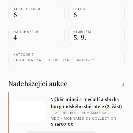
AUKCÍ CELKEM
LETOS
6
6
NADCHÁZEJÍCÍ
NEJBLIŽŠÍ
4
5. 9.
KATEGORIE
NUMISMATIKA
FALERISTIKA
BANKOVKY
Nadcházející aukce
4
V
ý
b
ě
r
m
i
n
c
í
a
m
e
d
a
i
l
í
a
s
b
í
r
k
a
b
u
r
g
u
n
d
s
k
é
h
o
s
b
ě
r
a
t
e
l
e
(
2
.
č
á
s
t
)
FALERISTIKA
NUMISMATIKA
M
D
C
-
M
O
N
N
A
I
E
S
D
E
C
O
L
L
E
C
T
I
O
N
5
z
á
ř
07:00