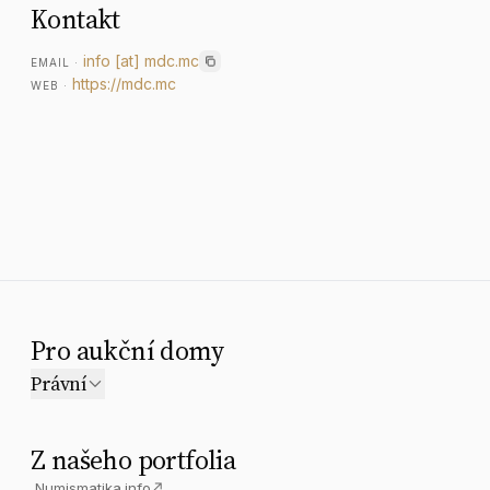
Kontakt
info
[at]
mdc.mc
EMAIL
·
https://mdc.mc
WEB
·
Pro aukční domy
Právní
Z našeho portfolia
Numismatika.info
↗