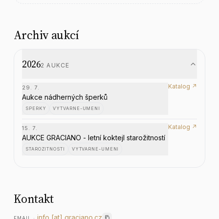
Archiv aukcí
2026
2
AUKCE
Katalog ↗
29. 7.
Aukce nádherných šperků
SPERKY
VYTVARNE-UMENI
Katalog ↗
15. 7.
AUKCE GRACIANO - letní koktejl starožitností
STAROZITNOSTI
VYTVARNE-UMENI
Kontakt
info
[at]
graciano.cz
EMAIL
·