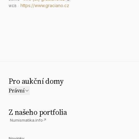
https://www.graciano.cz
WEB
·
Pro aukční domy
Právní
Z našeho portfolia
Numismatika.info
↗
Novinky