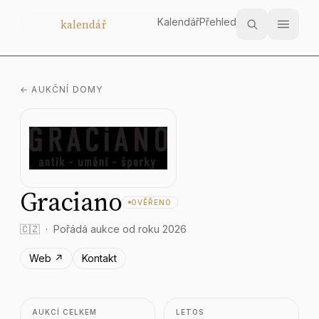
Kalendář
Přehled
Aukční
kalendář
← AUKČNÍ DOMY
Graciano
OVĚŘENO
🇨🇿
Pořádá aukce od roku 2026
Web ↗
Kontakt
AUKCÍ CELKEM
LETOS