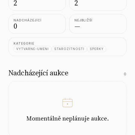
2
2
NADCHÁZEJÍCÍ
NEJBLIŽŠÍ
0
—
KATEGORIE
VYTVARNE-UMENI
STAROZITNOSTI
SPERKY
Nadcházející aukce
0
Momentálně neplánuje aukce.