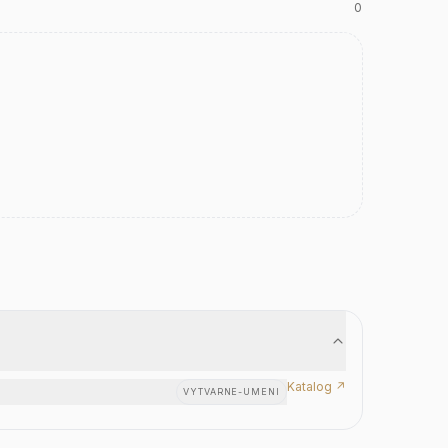
0
Katalog ↗
VYTVARNE-UMENI