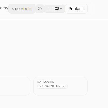
domy
Přihlásit
🇨🇿
⌕
CS
Hledat
⌘
K
KATEGORIE
VYTVARNE-UMENI