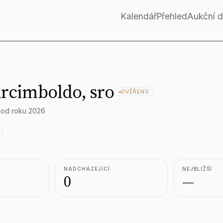
Kalendář
Přehled
Aukční 
Arcimboldo, sro
OVĚŘENO
 od roku 2026
NADCHÁZEJÍCÍ
NEJBLIŽŠÍ
0
—