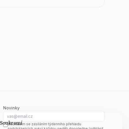
Novinky
E-mail
Soukromí
Souhlasím se zasíláním týdenního přehledu
nadcházejících aukcí každou neděli dopoledne (odhlásit