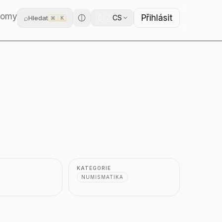
domy
Přihlásit
🇨🇿
⌕
CS
Hledat
⌘
K
KATEGORIE
NUMISMATIKA