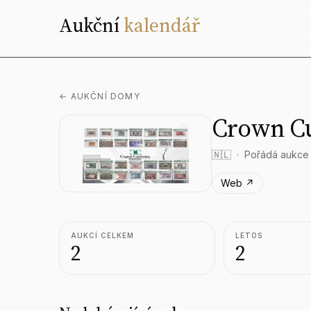
Aukční
kalendář
← AUKČNÍ DOMY
Crown C
🇳🇱
Pořádá aukce
Web ↗
AUKCÍ CELKEM
LETOS
2
2