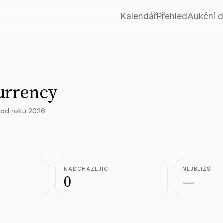
Kalendář
Přehled
Aukční 
urrency
 od roku 2026
NADCHÁZEJÍCÍ
NEJBLIŽŠÍ
0
—