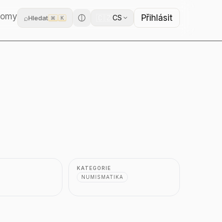
domy
Přihlásit
🇨🇿
⌕
CS
Hledat
⌘
K
KATEGORIE
NUMISMATIKA