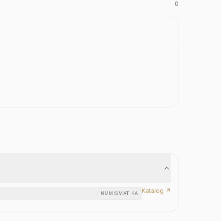
0
Katalog ↗
NUMISMATIKA