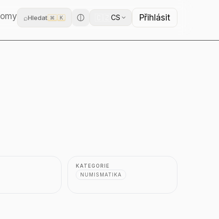
domy
Přihlásit
🇨🇿
⌕
CS
Hledat
⌘
K
KATEGORIE
NUMISMATIKA