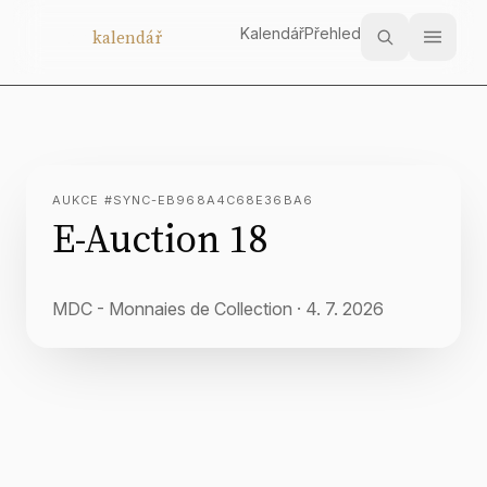
Kalendář
Přehled
Aukční
kalendář
AUKCE #SYNC-EB968A4C68E36BA6
E-Auction 18
MDC - Monnaies de Collection
·
4. 7. 2026