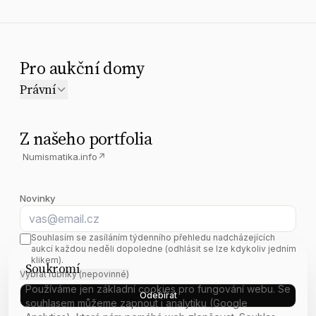
Pro aukční domy
Právní
Z našeho portfolia
Numismatika.info
↗
Novinky
E-mail
Souhlasím se zasíláním týdenního přehledu nadcházejících
aukcí každou neděli dopoledne (odhlásit se lze kdykoliv jedním
klikem).
Soukromí
Vybrat rubriky (nepovinné)
Používáme jen základní cookies pro fungování webu. Se
Odebírat
souhlasem můžeme zapnout i analytiku (Google