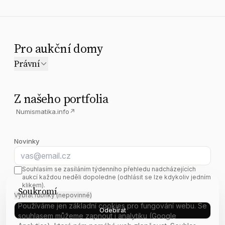
Pro aukční domy
Právní
Z našeho portfolia
Numismatika.info
↗
Novinky
E-mail
Souhlasím se zasíláním týdenního přehledu nadcházejících
aukcí každou neděli dopoledne (odhlásit se lze kdykoliv jedním
klikem).
Soukromí
Vybrat rubriky (nepovinné)
Používáme jen základní cookies pro fungování webu. Se
Odebírat
souhlasem můžeme zapnout i analytiku (Google