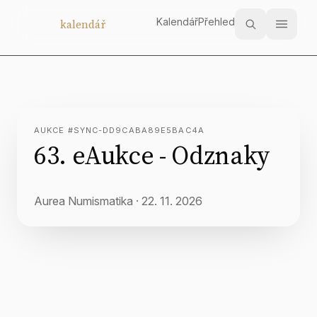
Kalendář
Přehled
Aukční
kalendář
AUKCE #SYNC-DD9CABA89E5BAC4A
63. eAukce - Odznaky
Aurea Numismatika
·
22. 11. 2026