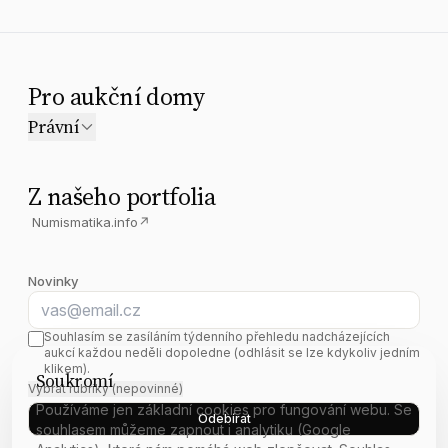
Pro aukční domy
Právní
Z našeho portfolia
Numismatika.info
↗
Novinky
E-mail
Souhlasím se zasíláním týdenního přehledu nadcházejících
aukcí každou neděli dopoledne (odhlásit se lze kdykoliv jedním
klikem).
Soukromí
Vybrat rubriky (nepovinné)
Používáme jen základní cookies pro fungování webu. Se
Odebírat
souhlasem můžeme zapnout i analytiku (Google