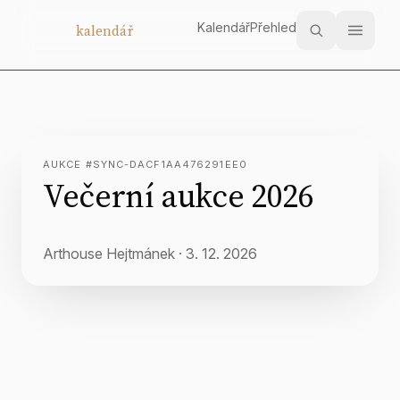
Kalendář
Přehled
Aukční
kalendář
AUKCE #SYNC-DACF1AA476291EE0
Večerní aukce 2026
Arthouse Hejtmánek
·
3. 12. 2026