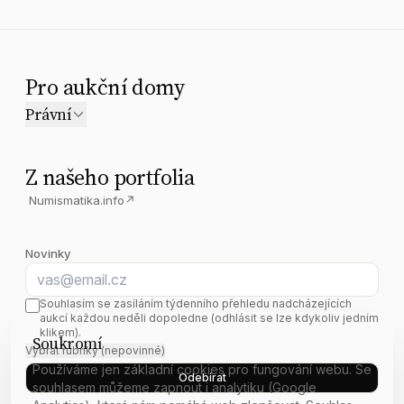
Pro aukční domy
Právní
Z našeho portfolia
Numismatika.info
↗
Novinky
E-mail
Souhlasím se zasíláním týdenního přehledu nadcházejících
aukcí každou neděli dopoledne (odhlásit se lze kdykoliv jedním
klikem).
Soukromí
Vybrat rubriky (nepovinné)
Používáme jen základní cookies pro fungování webu. Se
Odebírat
souhlasem můžeme zapnout i analytiku (Google