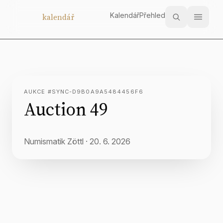
Kalendář
Přehled
Aukční
kalendář
AUKCE #SYNC-D9B0A9A5484456F6
Auction 49
Numismatik Zöttl
·
20. 6. 2026