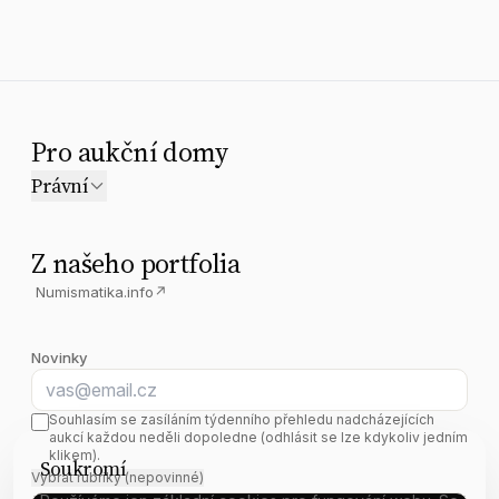
Pro aukční domy
Právní
Z našeho portfolia
Numismatika.info
↗
Novinky
E-mail
Souhlasím se zasíláním týdenního přehledu nadcházejících
aukcí každou neděli dopoledne (odhlásit se lze kdykoliv jedním
klikem).
Soukromí
Vybrat rubriky (nepovinné)