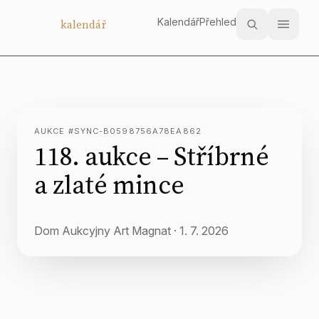
Kalendář
Přehled
Aukční
kalendář
AUKCE #SYNC-B0598756A78EA862
118. aukce – Stříbrné
a zlaté mince
Dom Aukcyjny Art Magnat
·
1. 7. 2026