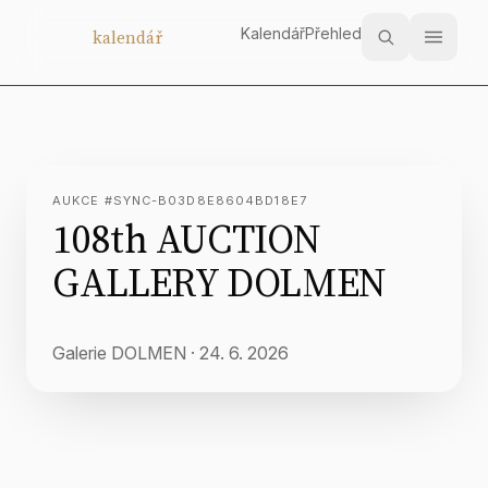
Kalendář
Přehled
Aukční
kalendář
AUKCE #SYNC-B03D8E8604BD18E7
108th AUCTION
GALLERY DOLMEN
Galerie DOLMEN
·
24. 6. 2026