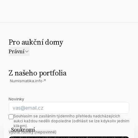
Pro aukční domy
Právní
Z našeho portfolia
Numismatika.info
↗
Novinky
E-mail
Souhlasím se zasíláním týdenního přehledu nadcházejících
aukcí každou neděli dopoledne (odhlásit se lze kdykoliv jedním
klikem).
Soukromí
Vybrat rubriky (nepovinné)