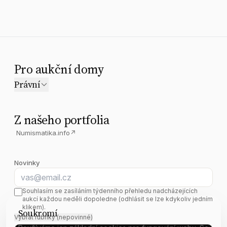
Pro aukční domy
Právní
Z našeho portfolia
Numismatika.info
↗
Novinky
E-mail
Souhlasím se zasíláním týdenního přehledu nadcházejících
aukcí každou neděli dopoledne (odhlásit se lze kdykoliv jedním
klikem).
Soukromí
Vybrat rubriky (nepovinné)