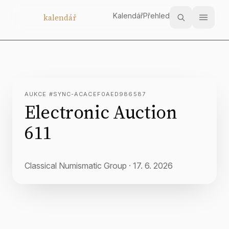
Kalendář
Přehled
Aukční
kalendář
AUKCE #SYNC-ACACEF0AED986587
Electronic Auction
611
Classical Numismatic Group
·
17. 6. 2026