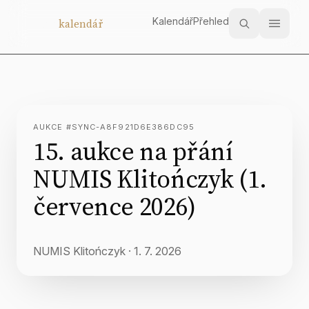
Kalendář
Přehled
Aukční
kalendář
AUKCE #SYNC-A8F921D6E386DC95
15. aukce na přání
NUMIS Klitończyk (1.
července 2026)
NUMIS Klitończyk
·
1. 7. 2026