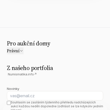
Pro aukční domy
Právní
Z našeho portfolia
Numismatika.info
↗
Novinky
E-mail
Souhlasím se zasíláním týdenního přehledu nadcházejících
aukcí každou neděli dopoledne (odhlásit se lze kdykoliv jedním