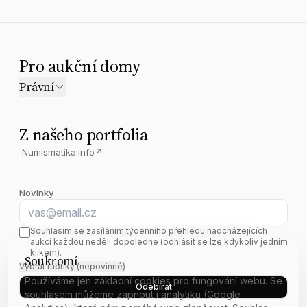
Pro aukční domy
Právní
Z našeho portfolia
Numismatika.info
↗
Novinky
E-mail
Souhlasím se zasíláním týdenního přehledu nadcházejících
aukcí každou neděli dopoledne (odhlásit se lze kdykoliv jedním
klikem).
Soukromí
Vybrat rubriky (nepovinné)
Používáme jen základní cookies pro fungování webu. Se
Odebírat
souhlasem můžeme zapnout i analytiku (Google