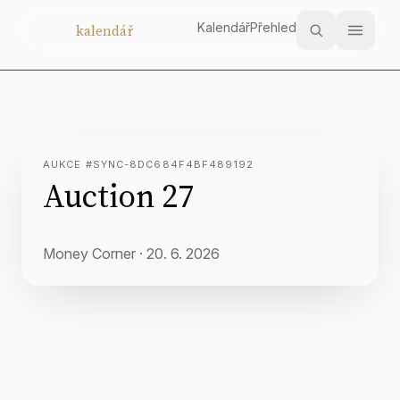
Kalendář
Přehled
Aukční
kalendář
AUKCE #SYNC-8DC684F4BF489192
Auction 27
Money Corner
·
20. 6. 2026