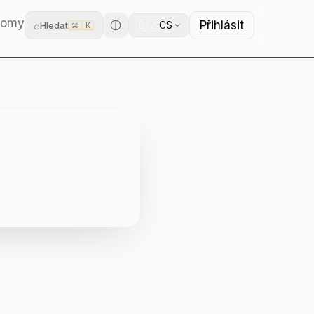
domy
Přihlásit
🇨🇿
⌕
CS
Hledat
⌘
K