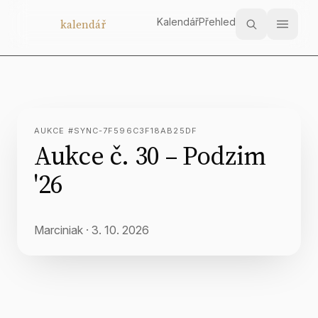
Kalendář
Přehled
Aukční
kalendář
AUKCE #SYNC-7F596C3F18AB25DF
Aukce č. 30 – Podzim
'26
Marciniak
·
3. 10. 2026