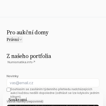
Pro aukční domy
Právní
Z našeho portfolia
Numismatika.info
↗
Novinky
E-mail
Souhlasím se zasíláním týdenního přehledu nadcházejících
aukcí každou neděli dopoledne (odhlásit se lze kdykoliv jedním
klikem).
Soukromí
Vybrat rubriky (nepovinné)