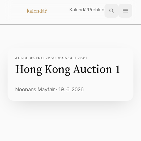
Kalendář
Přehled
Aukční
kalendář
AUKCE #SYNC-7859969554EF7881
Hong Kong Auction 1
Noonans Mayfair
·
19. 6. 2026