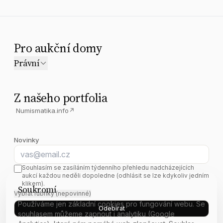
Pro aukční domy
Právní
Z našeho portfolia
Numismatika.info
↗
Novinky
E-mail
Souhlasím se zasíláním týdenního přehledu nadcházejících
aukcí každou neděli dopoledne (odhlásit se lze kdykoliv jedním
klikem).
Soukromí
Vybrat rubriky (nepovinné)
Používáme jen základní cookies pro fungování webu. Se
Odebírat
souhlasem můžeme zapnout i analytiku (Google