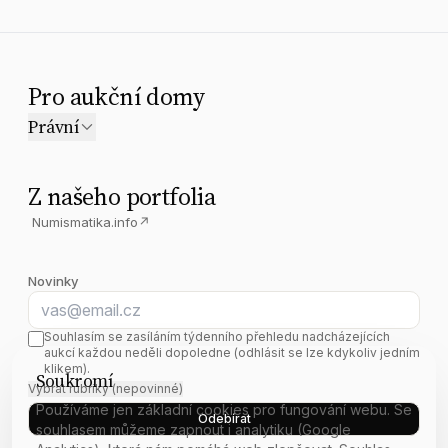
Pro aukční domy
Právní
Z našeho portfolia
Numismatika.info
↗
Novinky
E-mail
Souhlasím se zasíláním týdenního přehledu nadcházejících
aukcí každou neděli dopoledne (odhlásit se lze kdykoliv jedním
klikem).
Soukromí
Vybrat rubriky (nepovinné)
Používáme jen základní cookies pro fungování webu. Se
Odebírat
souhlasem můžeme zapnout i analytiku (Google