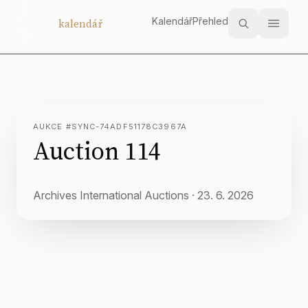
Kalendář
Přehled
Aukční
kalendář
AUKCE #SYNC-74ADF51178C3967A
Auction 114
Archives International Auctions
·
23. 6. 2026