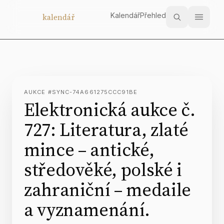
Kalendář
Přehled
Aukční
kalendář
AUKCE #SYNC-74A661275CCC91BE
Elektronická aukce č.
727: Literatura, zlaté
mince – antické,
středověké, polské i
zahraniční – medaile
a vyznamenání.