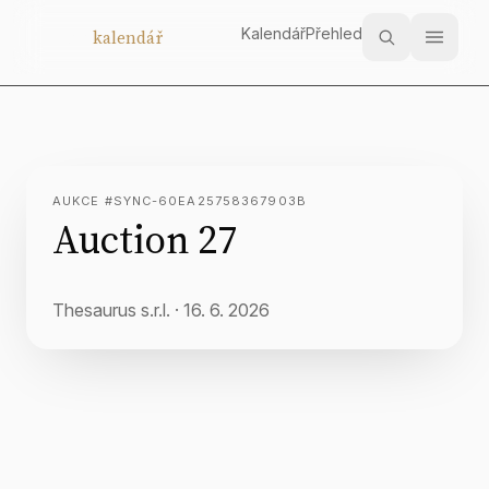
Kalendář
Přehled
Aukční
kalendář
AUKCE #SYNC-60EA25758367903B
Auction 27
Thesaurus s.r.l.
·
16. 6. 2026