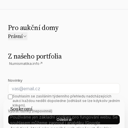
Pro aukční domy
Právní
Z našeho portfolia
Numismatika.info
↗
Novinky
E-mail
Souhlasím se zasíláním týdenního přehledu nadcházejících
aukcí každou neděli dopoledne (odhlásit se lze kdykoliv jedním
klikem).
Soukromí
Vybrat rubriky (nepovinné)
Používáme jen základní cookies pro fungování webu. Se
Odebírat
souhlasem můžeme zapnout i analytiku (Google