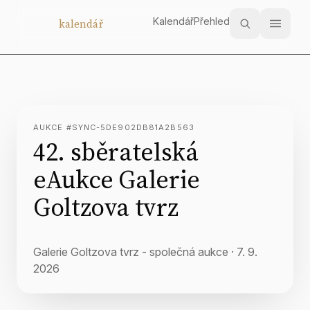
Kalendář
Přehled
Aukční
kalendář
AUKCE #SYNC-5DE902DB81A2B563
42. sběratelská
eAukce Galerie
Goltzova tvrz
Galerie Goltzova tvrz - společná aukce
·
7. 9.
2026