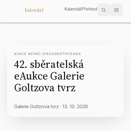
Kalendář
Přehled
Aukční
kalendář
AUKCE #SYNC-3192D0B077575A64
42. sběratelská
eAukce Galerie
Goltzova tvrz
Galerie Goltzova tvrz
·
13. 10. 2026