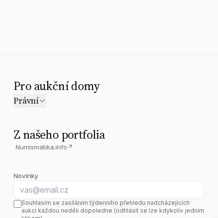
Pro aukční domy
Právní
Z našeho portfolia
Numismatika.info
↗
Novinky
E-mail
Souhlasím se zasíláním týdenního přehledu nadcházejících
aukcí každou neděli dopoledne (odhlásit se lze kdykoliv jedním