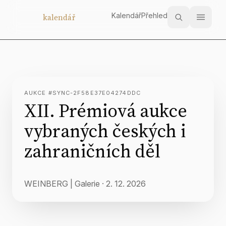
Kalendář
Přehled
Aukční
kalendář
AUKCE #SYNC-2F58E37E04274DDC
XII. Prémiová aukce
vybraných českých i
zahraničních děl
WEINBERG | Galerie
·
2. 12. 2026