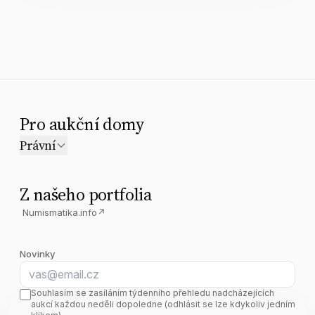
Pro aukční domy
Právní
Z našeho portfolia
Numismatika.info
↗
Novinky
E-mail
Souhlasím se zasíláním týdenního přehledu nadcházejících
aukcí každou neděli dopoledne (odhlásit se lze kdykoliv jedním