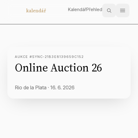
Kalendář
Přehled
Aukční
kalendář
AUKCE #SYNC-21B3E8139659C152
Online Auction 26
Rio de la Plata
·
16. 6. 2026