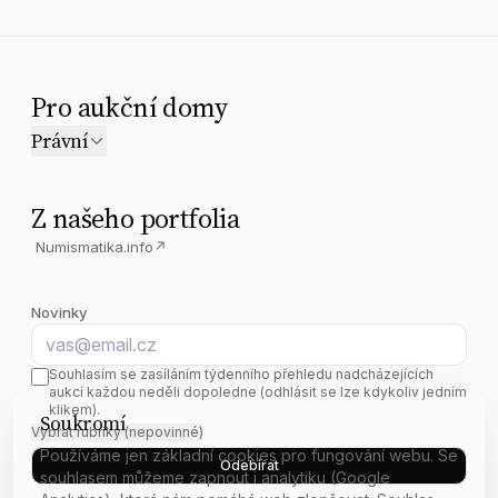
Pro aukční domy
Právní
Z našeho portfolia
Numismatika.info
↗
Novinky
E-mail
Souhlasím se zasíláním týdenního přehledu nadcházejících
aukcí každou neděli dopoledne (odhlásit se lze kdykoliv jedním
klikem).
Soukromí
Vybrat rubriky (nepovinné)
Používáme jen základní cookies pro fungování webu. Se
Odebírat
souhlasem můžeme zapnout i analytiku (Google