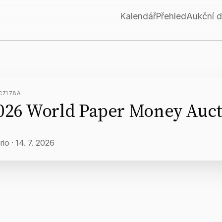
Kalendář
Přehled
Aukční 
C7178A
026 World Paper Money Auc
rio
·
14. 7. 2026