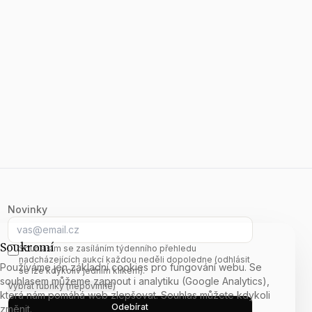
Novinky
E-mail
Soukromí
Souhlasím se zasíláním týdenního přehledu
nadcházejících aukcí každou neděli dopoledne (odhlásit
Používáme jen základní cookies pro fungování webu. Se
se lze kdykoliv jedním klikem).
souhlasem můžeme zapnout i analytiku (Google Analytics),
Vybrat rubriky (nepovinné)
která nám pomáhá web zlepšovat. Souhlas můžete kdykoli
Odebírat
změnit.