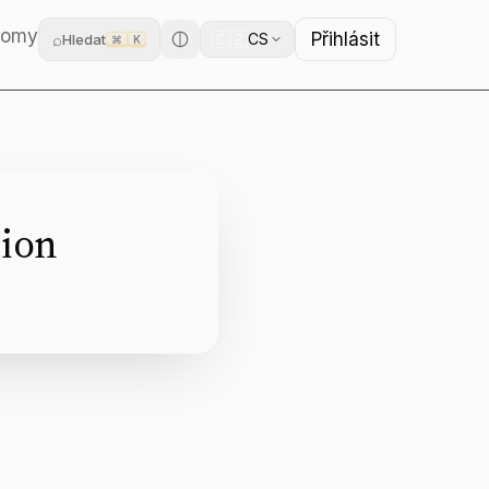
domy
Přihlásit
🇨🇿
⌕
CS
Hledat
⌘
K
tion