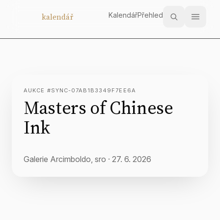
Kalendář
Přehled
Aukční
kalendář
AUKCE #SYNC-07AB1B3349F7EE6A
Masters of Chinese
Ink
Galerie Arcimboldo, sro
·
27. 6. 2026