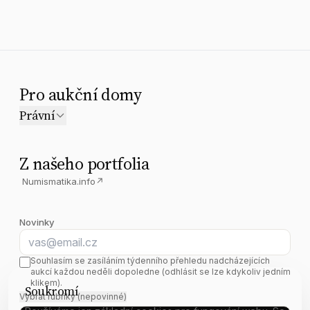
Pro aukční domy
Právní
Z našeho portfolia
Numismatika.info
↗
Novinky
E-mail
Souhlasím se zasíláním týdenního přehledu nadcházejících
aukcí každou neděli dopoledne (odhlásit se lze kdykoliv jedním
klikem).
Soukromí
Vybrat rubriky (nepovinné)